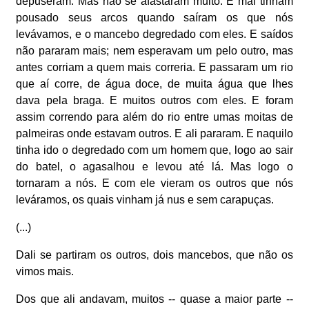
depuseram. Mas não se afastaram muito. E mal tinham
pousado seus arcos quando saíram os que nós
levávamos, e o mancebo degredado com eles. E saídos
não pararam mais; nem esperavam um pelo outro, mas
antes corriam a quem mais correria. E passaram um rio
que aí corre, de água doce, de muita água que lhes
dava pela braga. E muitos outros com eles. E foram
assim correndo para além do rio entre umas moitas de
palmeiras onde estavam outros. E ali pararam. E naquilo
tinha ido o degredado com um homem que, logo ao sair
do batel, o agasalhou e levou até lá. Mas logo o
tornaram a nós. E com ele vieram os outros que nós
leváramos, os quais vinham já nus e sem carapuças.
(...)
Dali se partiram os outros, dois mancebos, que não os
vimos mais.
Dos que ali andavam, muitos -- quase a maior parte --