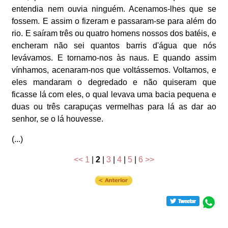
entendia nem ouvia ninguém. Acenamos-lhes que se
fossem. E assim o fizeram e passaram-se para além do
rio. E saíram três ou quatro homens nossos dos batéis, e
encheram não sei quantos barris d'água que nós
levávamos. E tornamo-nos às naus. E quando assim
vínhamos, acenaram-nos que voltássemos. Voltamos, e
eles mandaram o degredado e não quiseram que
ficasse lá com eles, o qual levava uma bacia pequena e
duas ou três carapuças vermelhas para lá as dar ao
senhor, se o lá houvesse.
(...)
<<
1
|
2
|
3
|
4
|
5
|
6
>>