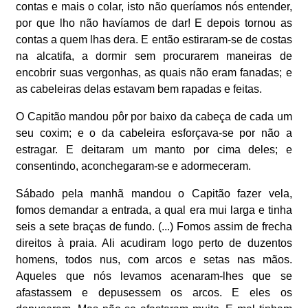
contas e mais o colar, isto não queríamos nós entender,
por que lho não havíamos de dar! E depois tornou as
contas a quem lhas dera. E então estiraram-se de costas
na alcatifa, a dormir sem procurarem maneiras de
encobrir suas vergonhas, as quais não eram fanadas; e
as cabeleiras delas estavam bem rapadas e feitas.
O Capitão mandou pôr por baixo da cabeça de cada um
seu coxim; e o da cabeleira esforçava-se por não a
estragar. E deitaram um manto por cima deles; e
consentindo, aconchegaram-se e adormeceram.
Sábado pela manhã mandou o Capitão fazer vela,
fomos demandar a entrada, a qual era mui larga e tinha
seis a sete braças de fundo. (...) Fomos assim de frecha
direitos à praia. Ali acudiram logo perto de duzentos
homens, todos nus, com arcos e setas nas mãos.
Aqueles que nós levamos acenaram-lhes que se
afastassem e depusessem os arcos. E eles os