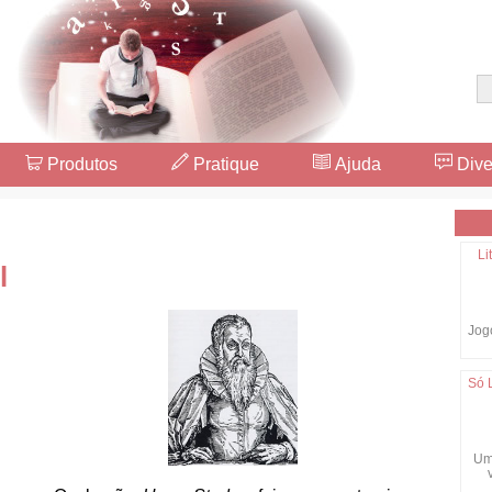
Produtos
Pratique
Ajuda
Dive
Li
l
Jogo
Só 
Um