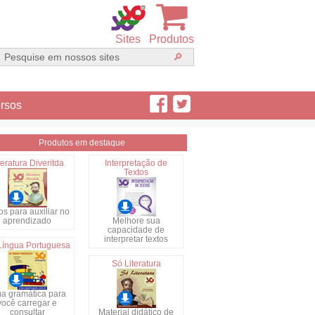
Sites
Produtos
rsos
Produtos em destaque
teratura Diveritda
Interpretação de
Textos
s para auxiliar no
aprendizado
Melhore sua
capacidade de
interpretar textos
Língua Portuguesa
Só Literatura
a gramática para
você carregar e
consultar
Material didático de