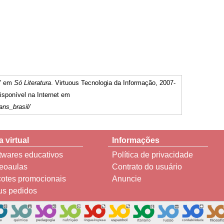
l" em
Só Literatura
. Virtuous Tecnologia da Informação, 2007-
sponível na Internet em
ans_brasil/
a virtual
Informações
twares educativos
Política de privacidade
eoaulas
Contrato do usuário
otes promocionais
Anuncie
s pedidos