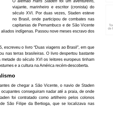
O alemão
Hans Staden
foi um aventureiro,
viajante, marinheiro e escritor (cronista) do
século XVI. Por duas vezes, Staden esteve
no Brasil, onde participou de combates nas
capitanias de Pernambuco e de São Vicente
To
de 
s aliados indígenas. Passou nove meses escravo dos
, escreveu o livro “Duas viagens ao Brasil”, em que
 nas terras brasileiras. O livro despertou bastante
a metade do século XVI os leitores europeus tinham
ostumes e a cultura na América recém-descoberta.
alismo
antes de chegar a São Vicente, o navio de Staden
 ocupantes conseguiram nadar até a praia, de onde
aden foi contratado como artilheiro pelos colonos
de São Filipe da Bertioga, que se localizava nas