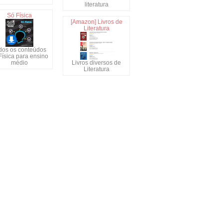
literatura
Só Física
[Amazon] Livros de
Literatura
dos os conteúdos
Física para ensino
médio
Livros diversos de
Literatura