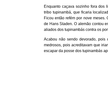
Enquanto caçava sozinho fora dos lim
tribo tupinambá, que ficaria localiz
Ficou então refém por nove meses. C
de Hans Staden. O alemão contou em 
aliados dos tupinambás contra os por
Acabou não sendo devorado, pois 
medrosos, pois acreditavam que iriam
escapar da posse dos tupinambás apó