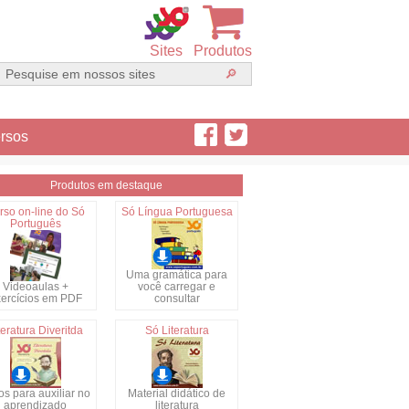
Sites
Produtos
rsos
Produtos em destaque
rso on-line do Só
Só Língua Portuguesa
Português
Uma gramática para
Videoaulas +
você carregar e
ercícios em PDF
consultar
teratura Diveritda
Só Literatura
s para auxiliar no
Material didático de
aprendizado
literatura