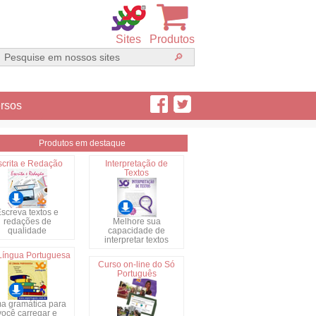
Sites
Produtos
rsos
Produtos em destaque
scrita e Redação
Interpretação de
Textos
screva textos e
redações de
Melhore sua
qualidade
capacidade de
interpretar textos
Língua Portuguesa
Curso on-line do Só
Português
a gramática para
você carregar e