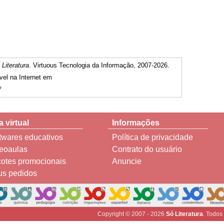
 Literatura
. Virtuous Tecnologia da Informação, 2007-2026.
vel na Internet em
/
a virtual
Informações
twares educativos
Política de privacidade
eoaulas
Contrato do usuário
otes promocionais
Anuncie
s pedidos
Copyright © 2007 - 2026
Só Literatura
. Todos