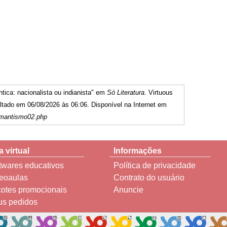
tica: nacionalista ou indianista" em
Só Literatura
. Virtuous
tado em 06/08/2026 às 06:06. Disponível na Internet em
romantismo02.php
a virtual
Informações
twares educativos
Política de privacidade
eoaulas
Contrato do usuário
otes promocionais
Anuncie
s pedidos