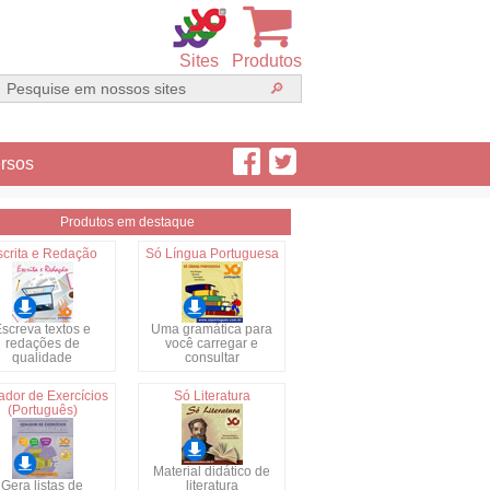
Sites
Produtos
rsos
Produtos em destaque
scrita e Redação
Só Língua Portuguesa
screva textos e
Uma gramática para
redações de
você carregar e
qualidade
consultar
ador de Exercícios
Só Literatura
(Português)
Material didático de
Gera listas de
literatura