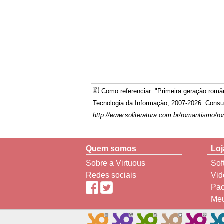
Como referenciar: "Primeira geração român
Tecnologia da Informação, 2007-2026. Consul
http://www.soliteratura.com.br/romantismo/
Quem somos
Loj
Sobre a Virtuous
Sof
Redes sociais
Vid
Pac
Meu