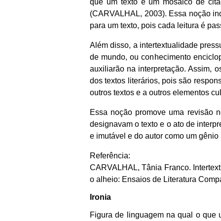
que um texto é um mosaico de citaç
(CARVALHAL, 2003). Essa noção indic
para um texto, pois cada leitura é pas
Além disso, a intertextualidade pres
de mundo, ou conhecimento enciclopéd
auxiliarão na interpretação. Assim, 
dos textos literários, pois são resp
outros textos e a outros elementos cul
Essa noção promove uma revisão nos
designavam o texto e o ato de interp
e imutável e do autor como um gênio 
Referência:
CARVALHAL, Tânia Franco. Intertextu
o alheio: Ensaios de Literatura Comp
Ironia
Figura de linguagem na qual o que u