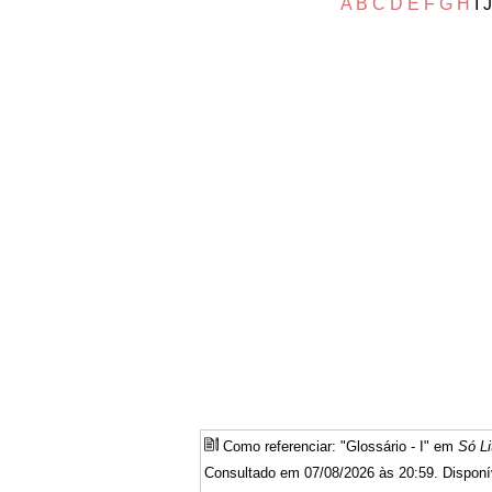
A
B
C
D
E
F
G
H
I 
Como referenciar: "Glossário - I" em
Só Li
Consultado em 07/08/2026 às 20:59. Disponí