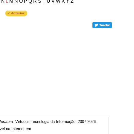
J K
L
M N O P Q R S T U V W X Y Z
teratura
. Virtuous Tecnologia da Informação, 2007-2026.
vel na Internet em