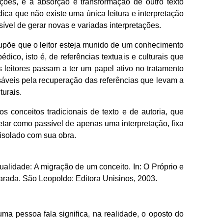
ões, e a absorção e transformação de outro texto
a que não existe uma única leitura e interpretação
sível de gerar novas e variadas interpretações.
supõe que o leitor esteja munido de um conhecimento
ico, isto é, de referências textuais e culturais que
os leitores passam a ter um papel ativo no tratamento
onsáveis pela recuperação das referências que levam a
turais.
 conceitos tradicionais de texto e de autoria, que
retar como passível de apenas uma interpretação, fixa
isolado com sua obra.
alidade: A migração de um conceito. In: O Próprio e
arada. São Leopoldo: Editora Unisinos, 2003.
ma pessoa fala significa, na realidade, o oposto do