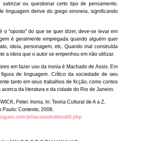
 satirizar ou questionar certo tipo de pensamento.
 de linguagem derive do grego
eironeia
, significando
 o “oposto” do que se quer dizer, deve-se levar em
uagem é geralmente empregada quando alguém quer
o fato, ideia, personagem, etc. Quando mal construída
e a ideia que o autor se empenhou em não utilizar.
ebres em fazer uso da ironia é Machado de Assis. Em
figura de linguagem. Crítico da sociedade de seu
ente tanto em seus trabalhos de ficção, como contos
acerca da literatura e da cidade do Rio de Janeiro.
, Peter. Ironia. In: Teoria Cultural de A a Z.
o Paulo: Contexto, 2008.
tugues.com.br/secoes/estil/estil6.php