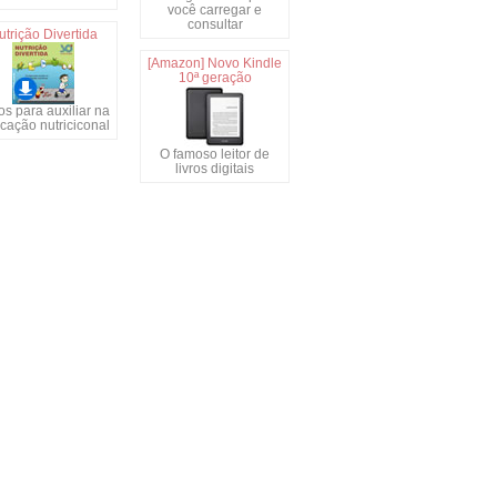
você carregar e
consultar
utrição Divertida
[Amazon] Novo Kindle
10ª geração
s para auxiliar na
cação nutriciconal
O famoso leitor de
livros digitais