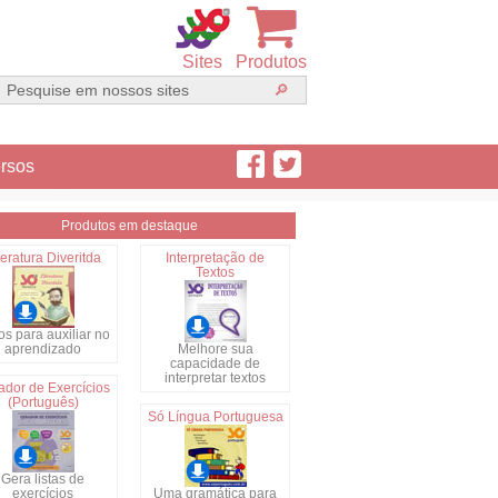
Sites
Produtos
rsos
Produtos em destaque
teratura Diveritda
Interpretação de
Textos
s para auxiliar no
aprendizado
Melhore sua
capacidade de
interpretar textos
ador de Exercícios
(Português)
Só Língua Portuguesa
Gera listas de
exercícios
Uma gramática para