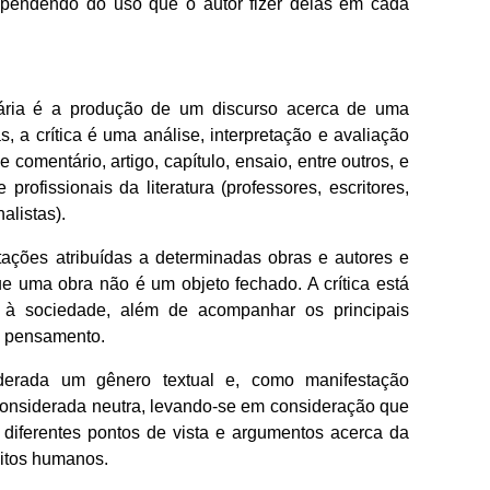
dependendo do uso que o autor fizer delas em cada
terária é a produção de um discurso acerca de uma
s, a crítica é uma análise, interpretação e avaliação
comentário, artigo, capítulo, ensaio, entre outros, e
profissionais da literatura (professores, escritores,
alistas).
pretações atribuídas a determinadas obras e autores e
e uma obra não é um objeto fechado. A crítica está
e à sociedade, além de acompanhar os principais
e pensamento.
siderada um gênero textual e, como manifestação
 considerada neutra, levando-se em consideração que
go diferentes pontos de vista e argumentos acerca da
litos humanos.