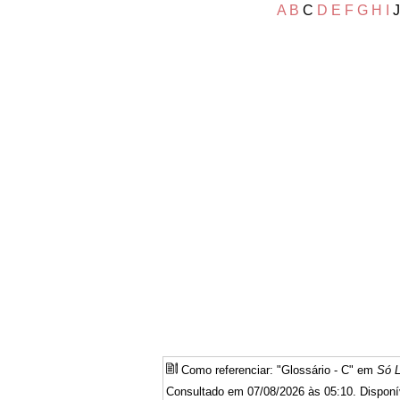
A
B
C
D
E
F
G
H
I
J
Como referenciar: "Glossário - C" em
Só L
Consultado em 07/08/2026 às 05:10. Disponí