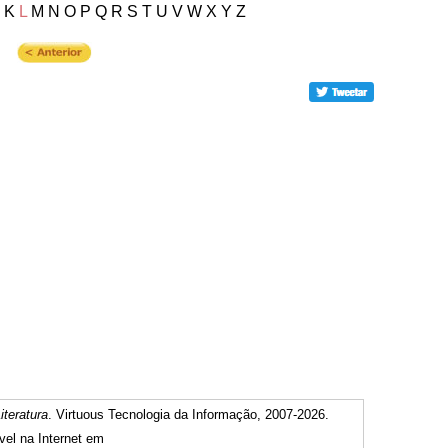
 K
L
M N O P Q R S T U V W X Y Z
iteratura
. Virtuous Tecnologia da Informação, 2007-2026.
vel na Internet em