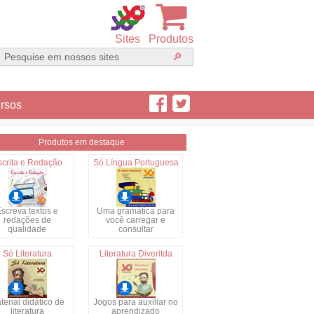
Sites
Produtos
rsos
Produtos em destaque
scrita e Redação
Só Língua Portuguesa
screva textos e
Uma gramática para
redações de
você carregar e
qualidade
consultar
Só Literatura
Literatura Diveritda
terial didático de
Jogos para auxiliar no
literatura
aprendizado