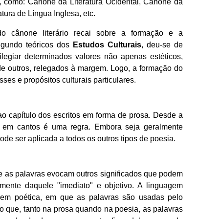
s, como: Cânone da Literatura Ocidental, Cânone da
atura de Língua Inglesa, etc.
o cânone literário recai sobre a formação e a
egundo teóricos dos
Estudos Culturais
, deu-se de
vilegiar determinados valores não apenas estéticos,
e outros, relegados à margem. Logo, a formação do
esses e propósitos culturais particulares.
ao capítulo dos escritos em forma de prosa. Desde a
s em cantos é uma regra. Embora seja geralmente
ode ser aplicada a todos os outros tipos de poesia.
 as palavras evocam outros significados que podem
temente daquele "imediato" e objetivo. A linguagem
agem poética, em que as palavras são usadas pelo
isso que, tanto na prosa quando na poesia, as palavras