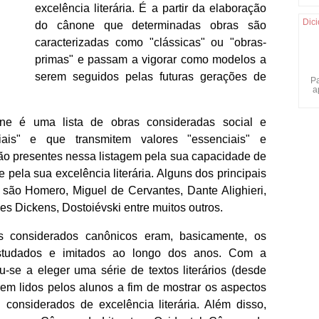
excelência literária. É a partir da elaboração
Dici
do cânone que determinadas obras são
caracterizadas como "clássicas" ou "obras-
primas" e passam a vigorar como modelos a
serem seguidos pelas futuras gerações de
Pa
a
ne é uma lista de obras consideradas social e
eniais" e que transmitem valores "essenciais" e
stão presentes nessa listagem pela sua capacidade de
 e pela sua excelência literária. Alguns dos principais
 são Homero, Miguel de Cervantes, Dante Alighieri,
s Dickens, Dostoiévski entre muitos outros.
os considerados canônicos eram, basicamente, os
 estudados e imitados ao longo dos anos. Com a
u-se a eleger uma série de textos literários (desde
em lidos pelos alunos a fim de mostrar os aspectos
" considerados de excelência literária. Além disso,